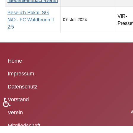
Niedertiefenbach/Dehrn
Beselich-Pokal: SG
VfR-
N/D - FC Waldbrunn II
07. Juli 2024
Presse
2:5
Beiträge
Home
Impressum
Datenschutz
♿
Vorstand
Verein
A
Mitgliedschaft