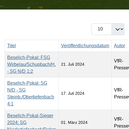
Anzeige #
Titel
Veröffentlichungsdatum
Autor
Beselich-Pokal: FSG
VfR-
Wirbelau/Schupbach/H.
21. Juli 2024
Presse
- SG N/D 1:2
Beselich-Pokal: SG
N/D - SG
VfR-
17. Juli 2024
Steinb./Obertiefenbach
Presse
4:1
Beselich-Pokal-Sieger
VfR-
2024: SG
01. März 2024
Presse