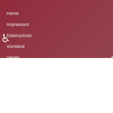
Home
Impressum
♿
Datenschutz
Vorstand
Verein
A
Mitgliedschaft
Kontakt
Routenplaner
Login