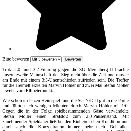
Bitte bewerten
Trotz 2:0- und 3:2-Führung gegen die SG Merenberg II brachte
unsere zweite Mannschaft den Sieg nicht über die Zeit und musste
am Ende mit einem 3:3-Unentschieden zufrieden sein. Die Treffer
für die Heimelf erzielten Marvin Höhler und zwei Mal Stefan Möller
jeweils vom Elfmeterpunkt.
Wie schon im letzen Heimspiel fand die SG N/D II gut in die Partie
und führte nach wenigen Minuten durch Marvin Höhler mit 1:0.
Gegen die in der Folge spielbestimmenden Gäste verwandelte
Stefan Möller einen Strafstoß zum 2:0-Pausenstand. Mit
zunehmender Spieldauer ließ bei den Einheimischen Kondition und
damit auch die Konzentration immer mehr nach. Bei allen