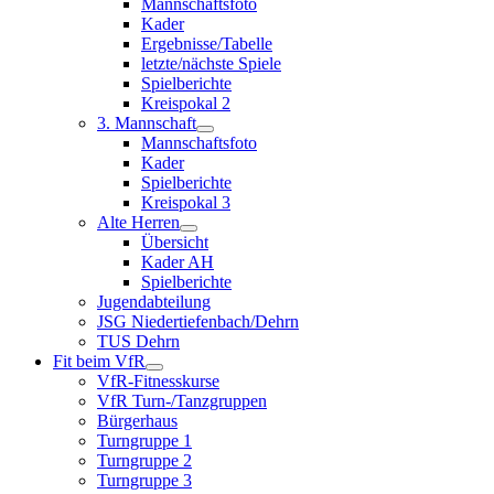
Mannschaftsfoto
Kader
Ergebnisse/Tabelle
letzte/nächste Spiele
Spielberichte
Kreispokal 2
3. Mannschaft
Mannschaftsfoto
Kader
Spielberichte
Kreispokal 3
Alte Herren
Übersicht
Kader AH
Spielberichte
Jugendabteilung
JSG Niedertiefenbach/Dehrn
TUS Dehrn
Fit beim VfR
VfR-Fitnesskurse
VfR Turn-/Tanzgruppen
Bürgerhaus
Turngruppe 1
Turngruppe 2
Turngruppe 3