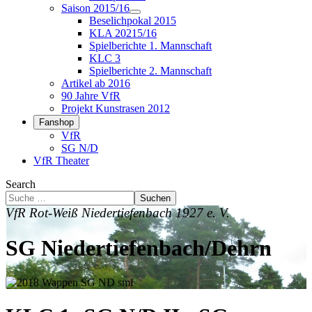
Saison 2015/16
Beselichpokal 2015
KLA 20215/16
Spielberichte 1. Mannschaft
KLC 3
Spielberichte 2. Mannschaft
Artikel ab 2016
90 Jahre VfR
Projekt Kunstrasen 2012
Fanshop
VfR
SG N/D
VfR Theater
Search
Suchen
VfR Rot-Weiß Niedertiefenbach 1927 e. V.
SG Niedertiefenbach/Dehrn