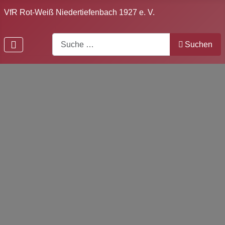
VfR Rot-Weiß Niedertiefenbach 1927 e. V.
Search
Suchen