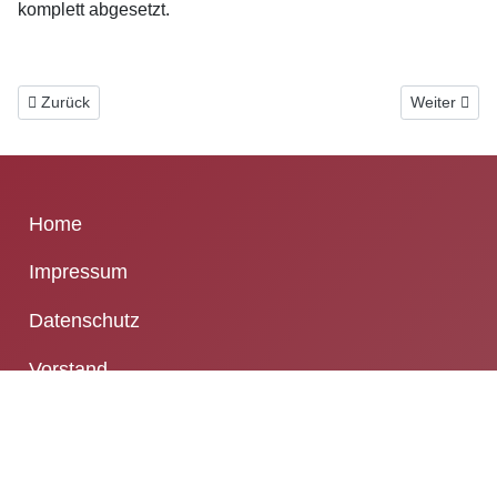
komplett abgesetzt.
Vorheriger Beitrag: KLC 2: SG Niedertiefenbach/Dehrn II - FC Stein
Nächster Be
Zurück
Weiter
Home
Impressum
Datenschutz
Vorstand
Verein
A
Mitgliedschaft