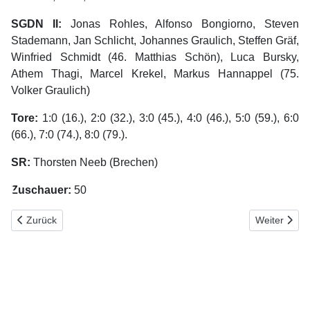
SGDN II:
Jonas Rohles, Alfonso Bongiorno, Steven
Stademann, Jan Schlicht, Johannes Graulich, Steffen Gräf,
Winfried Schmidt (46. Matthias Schön), Luca Bursky,
Athem Thagi, Marcel Krekel, Markus Hannappel (75.
Volker Graulich)
Tore:
1:0 (16.), 2:0 (32.), 3:0 (45.), 4:0 (46.), 5:0 (59.), 6:0
(66.), 7:0 (74.), 8:0 (79.).
SR:
Thorsten Neeb (Brechen)
♿
Zuschauer:
50
Vorheriger Beitrag: KLC 2: FC Zaza Weilburg - SG Niedertiefenbac
Nächster Bei
Zurück
Weiter
Home