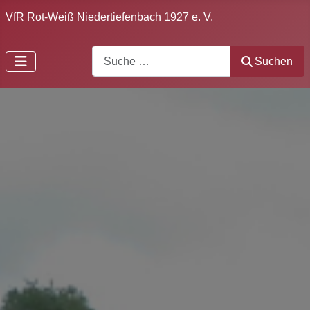
VfR Rot-Weiß Niedertiefenbach 1927 e. V.
Search
Suchen